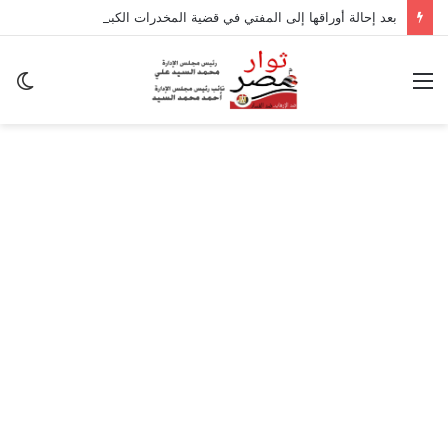
بعد إحالة أوراقها إلى المفتي في قضية المخدرات الكبرى.. من هي سارة خليفة؟
القائمة
ال
ال