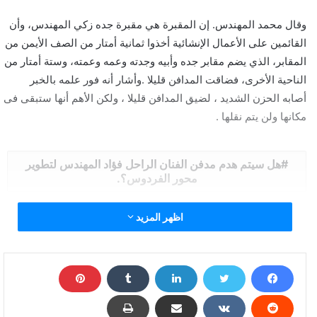
وقال محمد المهندس. إن المقبرة هي مقبرة جده زكي المهندس، وأن
القائمين على الأعمال الإنشائية أخذوا ثمانية أمتار من الصف الأيمن من
المقابر، الذي يضم مقابر جده وأبيه وجدته وعمه وعمته، وستة أمتار من
الناحية الأخرى، فضاقت المدافن قليلا .وأشار أنه فور علمه بالخبر
أصابه الحزن الشديد ، لضيق المدافن قليلا ، ولكن الأهم أنها ستبقى فى
مكانها ولن يتم نقلها .
هل سيتم هدم مدفن الفنان الراحل فؤاد المهندس لتطوير
محور الفردوس؟.
اظهر المزيد