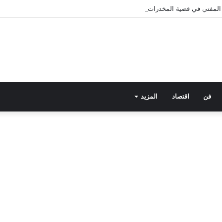
ى المفتي في قضية المخدرات الكبرى.. من هي سارة خليفة؟
فن
اقتصاد
المزيد