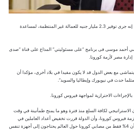
قال الدكتور على المصيلحى وزير التموين والتجارة الداخلية، إنه جرى توفير 2.3 مليار جنيه للعمالة غير المنتظمة، لمساعدة
لامي أحمد موسى فى برنامج “على مسئوليتي” المذاع على قناة “صدى
إدارة مصر لأزمة كورونا.
ماشى مع بعض الدول قد لا يكون مفيدا في بلاد أخرى، مؤكدا أن
ثلما حدث في نيويورك وإيطاليا والسويد”.
 بالإجراءات الاحترازية لمواجهة فيروس كورونا.
الاستراتيجي لكافة السلع منذ فترة وهو ما يمنح طمأنينة في وقت
 أزمة فيروس كورونا، وأن الدولة قررت تخفيض أعداد العاملين في
المؤسسات الحكومية لمواجهة فيروس كورونا”، مشيرًا إلى أن 4% فقط من مصابي كورونا حول العالم يحتاجون إلى أجهزة تنفس