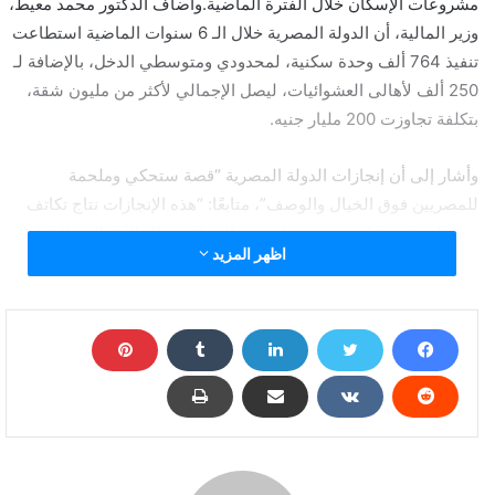
مشروعات الإسكان خلال الفترة الماضية.وأضاف الدكتور محمد معيط،
وزير المالية، أن الدولة المصرية خلال الـ 6 سنوات الماضية استطاعت
تنفيذ 764 ألف وحدة سكنية، لمحدودي ومتوسطي الدخل، بالإضافة لـ
250 ألف لأهالى العشوائيات، ليصل الإجمالي لأكثر من مليون شقة،
بتكلفة تجاوزت 200 مليار جنيه.
وأشار إلى أن إنجازات الدولة المصرية “قصة ستحكي وملحمة
للمصريين فوق الخيال والوصف”، متابعًا: “هذه الإنجازات نتاج تكاتف
قطاعات عديدة كصندوق تحيا مصر والبنوك ورجال الأعمال، والخزانة
اظهر المزيد
العامة للدولة”.
وزير المالية: تنفيذ نصف مليون وحدة سكنية خلال الـ3
سنوات المقبلة