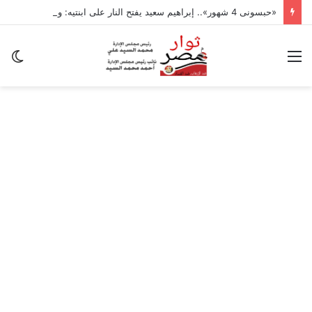
«حبسونى 4 شهور».. إبراهيم سعيد يفتح النار على ابنتيه: والله ما مسامحكم
القائمة
ال
ال