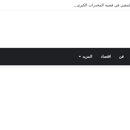
 المفتي في قضية المخدرات الكبرى.. من هي سارة خليفة؟
فن
اقتصاد
المزيد