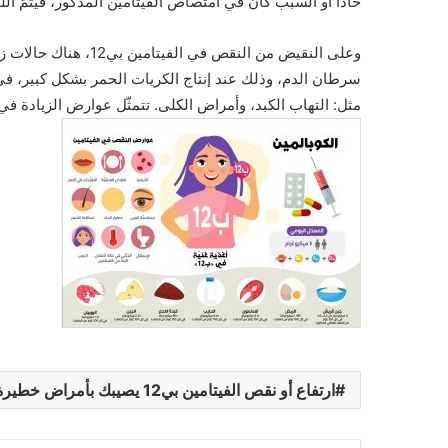
حادًّا أو السبب كان في امتصاص الفيتامين المذكور، فيتمّ ال
وعلى النقيض من النقص 
مثل: التهاب الكبد، وأمراض الكلى. تتمثّل عوارض الزيادة في معدّل الفيتامين بي12، في الإعياء وا
ارتفاع أو نقص الفيتامين بي12 يصيبك بأمراض خطيرة