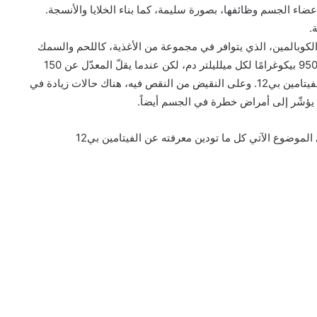
ها أداء أعضاء الجسم وظائفها، بصورة سليمة، كما بناء الخلايا والأنسجة.
.
للذوبان في الماء هو الكوبالمين، الذي يتوافر في مجموعة من الأغذية، كاللحم والسمك
والبيض… ويتراوح المعدّل الطبيعي لهذا الفيتامين بين 150 و950 بيكوغرامًا لكل ميلليلتر دم، لكن عندما يقلّ المعدّل عن 150
بيكوغرامًا لكل ميلليلتر دم، فإنّ الأمر يشير إلى النقص في الفيتامين بي12. وعلى النقيض من النقص فيه، هناك حالات زيادة في
موضوع الآتي كل ما تودين معرفته عن الفيتامين بي12