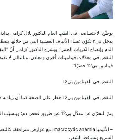
النقص في معدّلات فيتامينات أخرى ومعادن، وبالتالي لا تق
فيتامين بي12 حصرًا”.
النقص في الفيتامين بي12
النقص في الفيتامين بي12 خطر على الصحة كما أن زيادته خطرة أيضاً
يتمّ التحرّي عن معدّل بي12 عن طريق فحص دم؛ ويتسبّب النقص في الفيتامين المذكور بحالات صحيّة عديدة، مثل:
– الأنيميا macrocytic anemia، مع ع
السريع وتساقط الشعر.