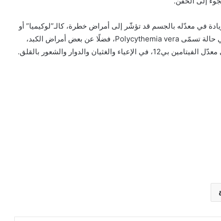
لجوء إلى الحقن.
في الفيتامين بي12، هناك حالات زيادة في معدّله بالجسم قد تؤشّر إلى أمراض خطرة، كالـ”لوكيميا” أو
سرطان الدم، وذلك عند إنتاج الكريات الحمر بشكل كبير، في حالة تسمّى Polycythemia vera، فضلًا عن بعض أمراض الكبد،
لغثيان والدوار والشعور بالقلق.