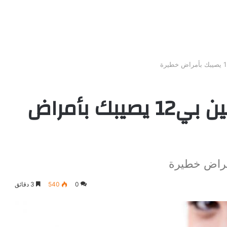
ارتفاع أو نقص الفيتامين بي12 يصيبك بأمراض
0
540
3 دقائق