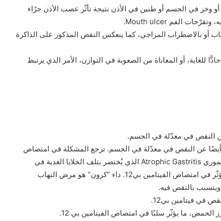
و وخز في الجسم أو طنين في الأذن نتيجة تأثّر عصب الأذن جرّاء
ت الفم Mouth ulcer.
اكتئاب أو بالاضطراب المزاجي، كما ينعكس النقص المذكور على الذاكرة
ًا للغاية، أو المعاناة من الصعوبة في التوازن، الأمر الذي يرتبط
يضًا عن النقص في معدّلة في الجسم. ترجع المشكلة في امتصاص
بي12 إلى أمراض في المعدة أو الأمعاء، كالتهاب المعدة الضموري Atrophic Gastritis الذي يُختصر بتلف الخلايا الغدية في
المعدة، وتليّفها، ممّا يعيق إفرازات حمض المعدة، وبالتالي يؤثّر في امتصاص الفيتامين بي12. داء “كرون” هو مرض التهاب
 ويتسبب بالنقص فيه.
قص في فيتامين بي12.
 الحمض، ما يؤثّر سلبًا في امتصاص الفيتامين بي 12.