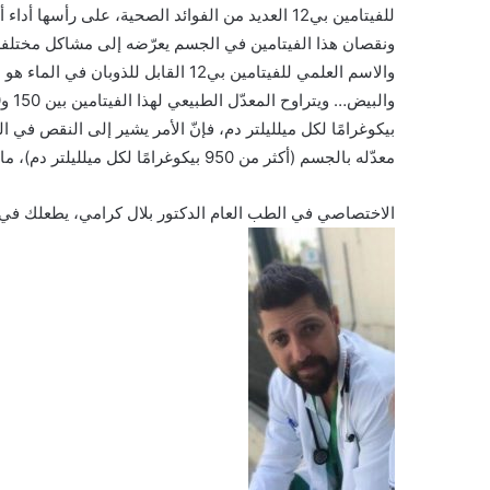
للفيتامين بي12 العديد من الفوائد الصحية، على رأس
ونقصان هذا الفيتامين في الجسم يعرّضه إلى مشاكل مختلفة
والاسم العلمي للفيتامين بي12 القابل 
معدّله بالجسم (أكثر من 950 بيكوغرامًا لكل ميلليلتر دم)، ما يؤشّر إلى أمراض خطرة في الجسم أيضاً.
الاختصاصي في الطب العام الدكتور بلال كرامي، يطعلك في ال