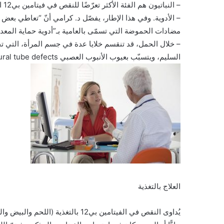
– النباتيون هم الفئة الأكثر تعرّضًا للنقص في فيتامين بي12 المتوافر بشكل أساس في المنتجات الحيوانية.
مضادات الحموضة التي تسمّى بالعامية بـ”أدوية حماية المع
السليم، ويتسبّب بعيوب الأنبوب العصبي neural tube defects أثناء مراحل تكوّن الجنين.
العلاج بالتغذية
يُداوى النقص في الفيتامين بي12 بال