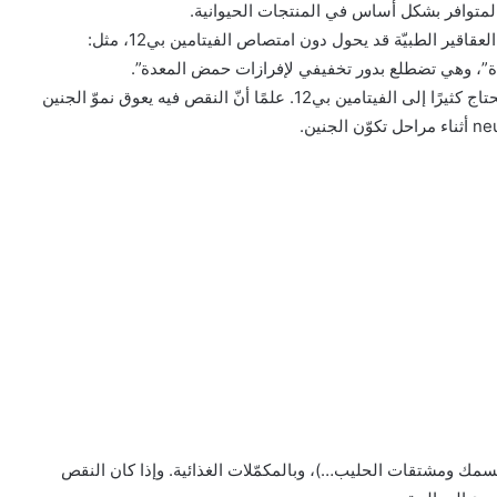
– الأدوية. وفي هذا الإطار، يفصّل د. كرامي أنّ “تعاطي بعض العقاقير الطبيّة قد يحول دون امتصاص الفيتامين بي12، مثل:
دة”، وهي تضطلع بدور تخفيفي لإفرازات حمض المعدة”.
– خلال الحمل، قد تنقسم خلايا عدة في جسم المرأة، التي تحتاج كثيرًا إلى الفيتامين بي12. علمًا أنّ النقص فيه يعوق نموّ الجنين
تغذية (اللحم والبيض والسمك ومشتقات الحليب…)، وبالمكمّلات الغذائية. وإذا كان النقص