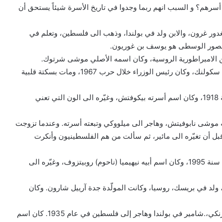
أسرهم؟ و السبب انهم ربما وجدوا في تاريخ الأسرة شيئاً يستحق أن
يغدور غرون، والابن ولد في بولندا، وذهب الى فلسطين، وتعلم في
العصور الوسطى هو يوسف بن غوريون.
من الامبراطورية الروسية، وكان اسمه الأصلي موشى شرتوك.
– الثالث ليفي اشكول ولد قرب كييف، واسمه الأصلي ليفي سكولنك، وكان رئيس الوزراء خلال حرب 1967، ومات بسكتة قلبية
– الرابع ايغال الون ولد في فلسطين وهي تحت الانتداب سنة 1918، وكان اسم أسرته بيكوفتش، وغيّره الى الون التي تعني
 موشى نابوفيتش، وهاجر الى ميلووكي وتبعته أسرته. وعندما تزوجت
 أن تغيّره الى مائير، ثم سألت من هم الفلسطينيون وأنكرت
– السادس اسحق رابين كان أيضاً رئيس الوزراء عندما اغتيل سنة 1995، وكان اسم أبيه نيهيميا (ناحوم) روبيتزوف، وغيّره الى
 ولد في بريسك، روسيا، وكانت المولّدة جدة آرييل شارون. وكان
– الثامن اسحق شامير واسمه الأصلي ايشاك (اسحق) جزييرنكي،.شامير في بولندا وهاجر إلى فلسطين في عام 1935. كان اسم