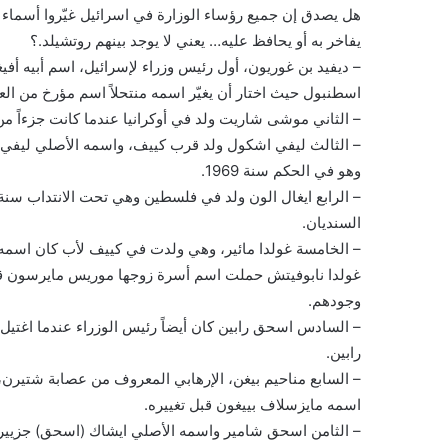
هل يصدق إن جميع رؤساء الوزارة في اسرائيل غيّروا أسماء 
يفاخر به أو يحافظ عليه… يعني لا يوجد بينهم روتشيلد.؟
– ديفيد بن غوريون، أول رئيس وزراء لإسرائيل، اسم أبيه أف
اسطنبول حيث اختار أن يغيّر اسمه منتحلاً اسم مؤرخ من 
– الثاني موشى شاريت ولد في أوكرانيا عندما كانت جزءاً 
وهو في الحكم سنة 1969.
السنديان.
– الخامسة غولدا مائير، وهي ولدت في كييف لأب كان اسمه
غولدا نابوفيتش حملت اسم أسرة زوجها موريس مايرسون قبل
وجودهم.
رابين.
– السابع مناحيم بيغن، الإرهابي المعروف من عصابة شتيرن،
اسمه مايزسلاف بييغون قبل تغييره.