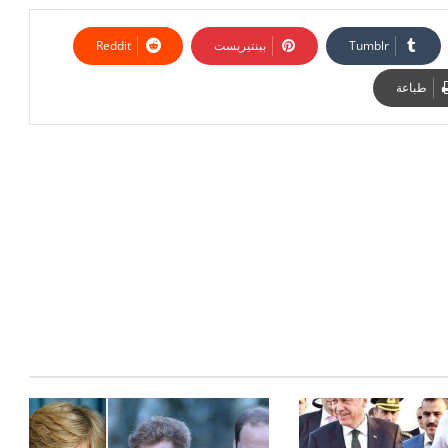
بينتيريست
طباعة