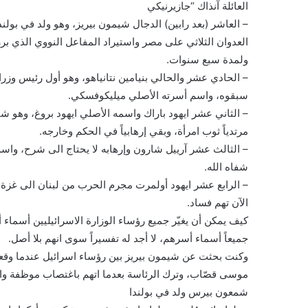
العائلة آنذاك “جازيرنيكي
– العاشر (بعد رابين) الدجال شيمون بيريز، وهو ولد في بو
ولمدة سبع سنوات.
سبقوه، واسم أسرته الأصلي ميليكوفسكي.
مرتدياً ثوب امرأة، وبقي إرهابياً في الحكم وخارجه.
شفاه الله.
– الرابع عشر ايهود أولمرت مجرم الحرب من لبنان الى غزة وك
الآن تهم فساد.
كيف يمكن أن يغيّر جميع رؤساء الوزارة الاسرائيليين أسماء أسر
جميعاً أسماء أسرهم، لا أجد له تفسيراً سوى انهم بلا أصل.
وكنت بحثت عن شيمون بيريز بين رؤساء اسرائيل عندما وق
موسى قصّاب، وترك الرئاسة بعدما اتهم باغتصاب موظفة وا
شمعون بيرس ولد في بولندا