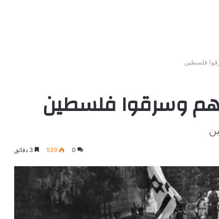
رقوا فلسطين
ائهم وسرقوا فلسطين
ن
0
539
3 دقائق