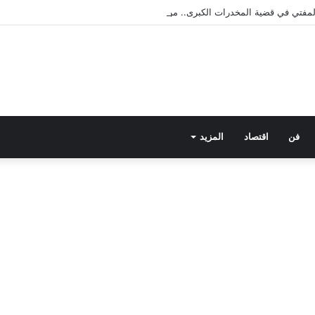
 المفتي في قضية المخدرات الكبرى.. من هي سارة خليفة؟
فن
اقتصاد
المزيد