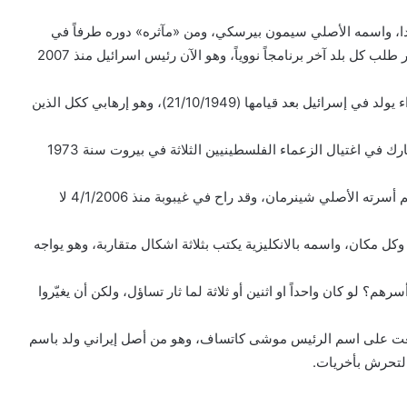
لندا، واسمه الأصلي سيمون بيرسكي، ومن «مآثره» دوره طرفاً في
العدوان الثلاثي على مصر واستيراد المفاعل النووي الذي برر طلب كل بلد آخر برنامجاً نووياً، وهو الآن رئيس اسرائيل منذ 2007
– الحادي عشر والحالي بنيامين نتانياهو، وهو أول رئيس وزراء يولد في إسرائيل بعد قيامها (21/10/1949)، وهو إرهابي ككل الذين
– الثاني عشر ايهود باراك واسمه الأصلي ايهود بروغ، وهو شارك في اغتيال الزعماء الفلسطينيين الثلاثة في بيروت سنة 1973
– الثالث عشر آرييل شارون وإرهابه لا يحتاج الى شرح، واسم أسرته الأصلي شينرمان، وقد راح في غيبوبة منذ 4/1/2006 لا
ل مكان، واسمه بالانكليزية يكتب بثلاثة اشكال متقاربة، وهو يواجه
هم؟ لو كان واحداً او اثنين أو ثلاثة لما ثار تساؤل، ولكن أن يغيّروا
عت على اسم الرئيس موشى كاتساف، وهو من أصل إيراني ولد باسم
لتحرش بأخريات.