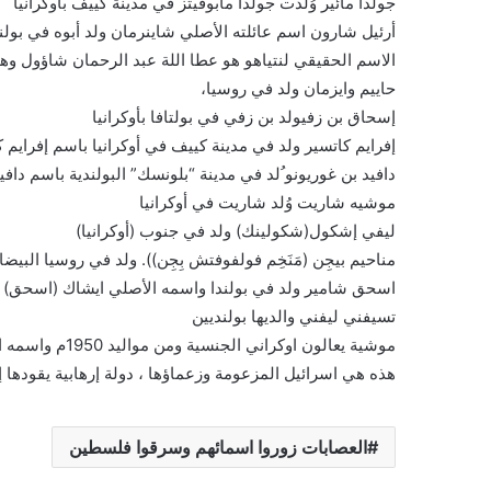
جولدا مائير وُلدت جولدا مابوفيتز في مدينة كييف بأوكرانيا
أرئيل شارون اسم عائلته الأصلي شاينرمان ولد أبوه في بولن
الاسم الحقيقي لنتياهو هو عطا اللة عبد الرحمان شاؤول وهو
حاييم وايزمان ولد في روسيا،
إسحاق بن زفيولد بن زفي في بولتافا بأوكرانيا
إفرايم كاتسير ولد في مدينة كييف في أوكرانيا باسم إفرايم
دافيد بن غوريونو ُلد في مدينة “بلونسك” البولندية باسم دافي
موشيه شاريت وُلد شاريت في أوكرانيا
ليفي إشكول(شكولينك) ولد في جنوب (أوكرانيا)
مناحيم بيجِن (مَنَخِم فولفوفتش بِجِن)). ولد في روسيا البيضا
اسحق شامير ولد في بولندا واسمه الأصلي ايشاك (اسحق) 
تسيفني ليفني والديها بولنديين
موشية يعالون اوكراني الجنسية ومن مواليد 1950م واسمه الحقيقي “واسمه موشي سمولينسكي”
هذه هي اسرائيل المزعومة وزعماؤها ، دولة إرهابية يقودها إ
العصابات زوروا اسمائهم وسرقوا فلسطين