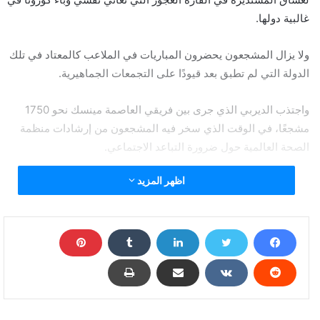
غالبية دولها.
ولا يزال المشجعون يحضرون المباريات في الملاعب كالمعتاد في تلك
الدولة التي لم تطبق بعد قيودًا على التجمعات الجماهيرية.
واجتذب الديربي الذي جرى بين فريقي العاصمة مينسك نحو 1750
مشجعًا، في الوقت الذي سخر فيه المشجعون من إرشادات منظمة
الصحة العالمية حول ضرورة التباعد الاجتماعي.
اظهر المزيد
وتم التحقق من درجات حرارة المشجعين قبل دخول الملعب، حيث
ارتدى عدد قليل جدا منهم الكمامات الواقية بينما لم يرتد الكثير منهم
القمصان في المدرجات.
ولا تتمتع الأندية البلاروسية بالشعبية الكبيرة في أوروبا، حتى لدى أكثر
المتحمسين لكرة القدم الأوروبية، وربما الفريق الأكثر شهرة في البلاد
هو فريق باتي بوريسوف.